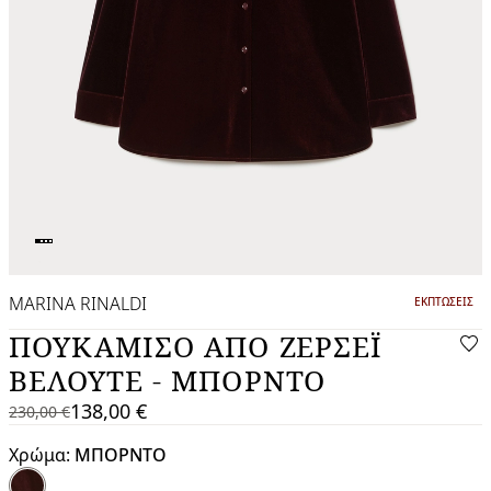
MARINA RINALDI
ΚΑΤΗΓΟΡΙΑ:
ΕΚΠΤΏΣΕΙΣ
ΠΟΥΚΆΜΙΣΟ ΑΠΌ ΖΈΡΣΕΪ
ΒΕΛΟΥΤΈ - ΜΠΟΡΝΤΟ
138,00 €
230,00 €
230,00
Τρέχουσα
€
τιμή
Χρώμα:
ΜΠΟΡΝΤΟ
138,00