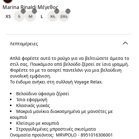
€
Marina Rinaldi Μέγεθος
XS
S
M
L
XL
2XL
Λεπτομέρειες
Απλά φορέστε αυτό το ρούχο για να βελτιώσετε άμεσα το
στιλ σας. Πουκάμισο από βελούδο ζέρσεϊ σε ίσια γραμμή.
Φορέστε το με το ασορτί παντελόνι για μια βελούδινη
συνολική εμφάνιση.
Το ένδυμα ανήκει στη συλλογή Voyage Relax.
Βελούδινο ύφασμα ζέρσεϊ
Ίσια εφαρμογή
Κλασικός γιακάς
Μακριά μανίκια διακοσμημένα με μανσέτες με
κουμπιά
Κλείσιμο με κουμπιά
Στρογγυλεμένες μπροστινές σκισίματα
Ονομασία προϊόντος: MRVPOLO - 8951016306001