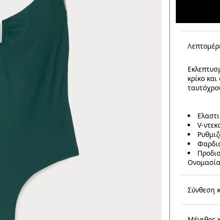
Λεπτομέρ
Εκλεπτυσ
κρίκο και
ταυτόχρο
Ελαστ
V-ντεκ
Ρυθμιζ
Φαρδιά
Προδια
Ονομασία
Σύνθεση 
Μέγεθος 