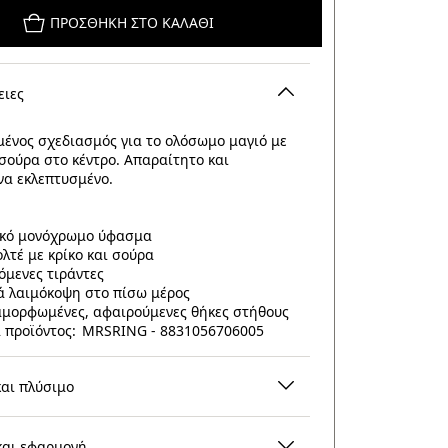
ΠΡΟΣΘΉΚΗ ΣΤΟ ΚΑΛΆΘΙ
ειες
μένος σχεδιασμός για το ολόσωμο μαγιό με
 σούρα στο κέντρο. Απαραίτητο και
να εκλεπτυσμένο.
ικό μονόχρωμο ύφασμα
ολτέ με κρίκο και σούρα
όμενες τιράντες
 λαιμόκοψη στο πίσω μέρος
μορφωμένες, αφαιρούμενες θήκες στήθους
 προϊόντος: MRSRING - 8831056706005
και πλύσιμο
και εφαρμογή