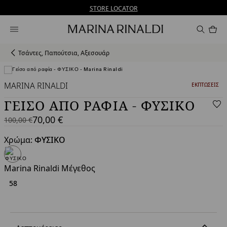
Δεν έχετε λογαριασμό; ΕΓΓΡΑΦΕΙΤΕ ΤΩΡΑ
Δωρεάν αποστολή και επιστροφές
STORE LOCATOR
Προ
στο
καλ
0
Τσάντες, Παπούτσια, Αξεσουάρ
MARINA RINALDI
ΚΑΤΗΓΟΡΙΑ:
ΕΚΠΤΏΣΕΙΣ
ΓΕΊΣΟ ΑΠΌ ΡΑΦΊΑ - ΦΥΣΙΚΟ
70,00 €
100,00 €
100,00
Τρέχουσα
€
τιμή
Χρώμα:
ΦΥΣΙΚΟ
70,00
€
Marina Rinaldi Μέγεθος
58