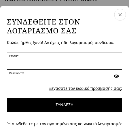
ΣΥΝΔΕΘΕΊΤΕ ΣΤΟΝ
ΛΟΓΑΡΙΑΣΜΌ ΣΑΣ
ΧΏΡΑ ΚΑΙ ΓΛΏΣΣΑ
Greece | el
Καλώς ήρθες ξανά! Αν έχεις ήδη λογαριασμό, συνδέσου.
επεξεργασία
Email*
MARINA RINALDI
Password*
Ξεχάσατε τον κωδικό πρόσβασής σας;
PERSONA
ΣΎΝΔΕΣΗ
Ή συνδεθείτε με τον αγαπημένο σας κοινωνικό λογαριασμό: