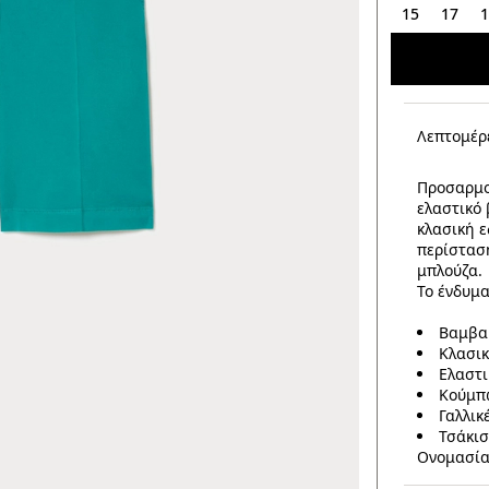
15
17
Λεπτομέρ
Προσαρμο
ελαστικό
κλασική ε
περίσταση
μπλούζα.
Το ένδυμα
Βαμβα
Κλασικ
Ελαστι
Κούμπ
Γαλλικ
Τσάκι
Ονομασία