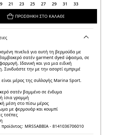
19
21
23
25
27
29
31
33
ΠΡΟΣΘΉΚΗ ΣΤΟ ΚΑΛΆΘΙ
ειες
σμένη πινελιά για αυτή τη βερμούδα με
 βαμβακερό σατέν garment dyed ύφασμα, σε
φαρμογή. Ιδανική και για μια ειδική
. Συνδυάστε την με την ασορτί εμπριμέ
 είναι μέρος της συλλογής Marina Sport.
κερό σατέν βαμμένο σε ένδυμα
ή ίσια γραμμή
κή μέση στο πίσω μέρος
ωμα με φερμουάρ και κουμπί
ές τσέπες
ση
 προϊόντος: MRSSABBIA - 8141036706010