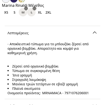
€
Marina Rinaldi Μέγεθος
XS
S
M
L
XL
2XL
Λεπτομέρειες
- Αποκλειστικό τύπωμα για το μπλουζάκι ζέρσεϊ από
οργανικό βαμβάκι. Απαραίτητο και κομψό για
καθημερινή χρήση.
Ζέρσεϊ από οργανικό βαμβάκι
Τύπωμα σε συγκεκριμένη θέση
Ίσια γραμμή
Στρογγυλή λαιμόκοψη
Μανίκια τριών τετάρτων σε εβαζέ γραμμή
Πλαϊνά σκισίματα
Ονομασία προϊόντος: MRNAMACA - 7971076206001