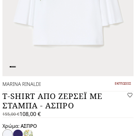
MARINA RINALDI
ΚΑΤΗΓΟΡΙΑ:
ΕΚΠΤΏΣΕΙΣ
T-SHIRT ΑΠΌ ΖΈΡΣΕΪ ΜΕ
ΣΤΆΜΠΑ - ΑΣΠΡΟ
108,00 €
155,00 €
155,00
Τρέχουσα
€
τιμή
Χρώμα:
ΑΣΠΡΟ
108,00