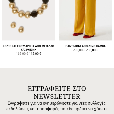
ΚΟΛΙΈ ΚΑΙ ΣΚΟΥΛΑΡΊΚΙΑ ΑΠΌ ΜΈΤΑΛΛΟ
ΠΑΝΤΕΛΌΝΙ ΑΠΌ ΛΙΝΌ ΚΑΜΒΆ
product.price.original
product.price.sale
ΚΑΙ ΡΗΤΊΝΗ
295,00 €
206,00 €
product.price.original
product.price.sale
165,00 €
115,00 €
ΕΓΓΡΑΦΕΙΤΕ ΣΤΟ
NEWSLETTER
Εγγραφείτε για να ενημερώνεστε για νέες συλλογές,
εκδηλώσεις και προσφορές που δε πρέπει να χάσετε