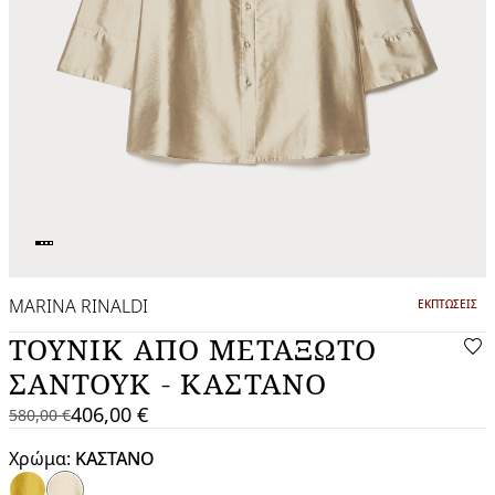
MARINA RINALDI
ΚΑΤΗΓΟΡΙΑ:
ΕΚΠΤΏΣΕΙΣ
ΤΟΥΝΊΚ ΑΠΌ ΜΕΤΑΞΩΤΌ
ΣΑΝΤΟΎΚ - ΚΑΣΤΑΝΟ
406,00 €
580,00 €
580,00
Τρέχουσα
€
τιμή
Χρώμα:
ΚΑΣΤΑΝΟ
406,00