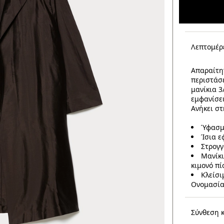
Λεπτομέρ
Απαραίτητ
περιστάσε
μανίκια 3
εμφανίσει
Ανήκει στ
Ύφασμ
Ίσια 
Στρογ
Μανίκι
κιμονό π
Κλείσι
Ονομασία
Σύνθεση 