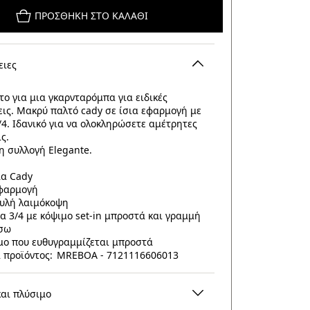
ΠΡΟΣΘΉΚΗ ΣΤΟ ΚΑΛΆΘΙ
ειες
ο για μια γκαρνταρόμπα για ειδικές
ις. Μακρύ παλτό cady σε ίσια εφαρμογή με
/4. Ιδανικό για να ολοκληρώσετε αμέτρητες
ς.
η συλλογή Elegante.
α Cady
εφαρμογή
γυλή λαιμόκοψη
α 3/4 με κόψιμο set-in μπροστά και γραμμή
ίσω
μο που ευθυγραμμίζεται μπροστά
 προϊόντος: MREBOA - 7121116606013
και πλύσιμο