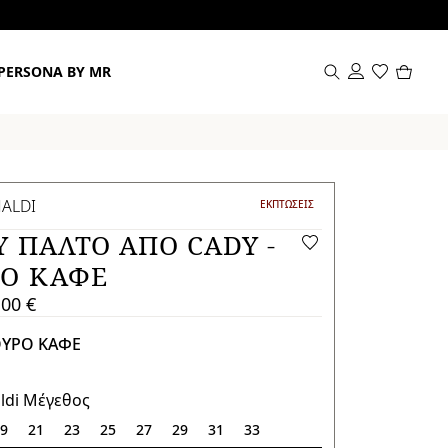
Προϊόν
PERSONA BY MR
στο
καλάθι
0
NALDI
ΚΑΤΗΓΟΡΙΑ:
ΕΚΠΤΏΣΕΙΣ
 ΠΑΛΤΌ ΑΠΌ CADY -
ΡΟ ΚΑΦΕ
,00 €
ΟΥΡΟ ΚΑΦΕ
aldi Μέγεθος
19
21
23
25
27
29
31
33