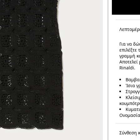
Λεπτομέρ
Για να δώ
επιλέξτε 
γραμμή κα
Αποτελεί 
Rinaldi.
Βαμβα
Ίσια 
Στρογγ
Κλείσι
κουμπότρ
Κυματ
Ονομασία
Σύνθεση 