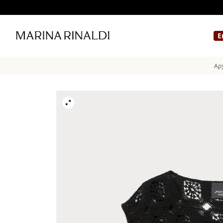
Ε
Αρχ