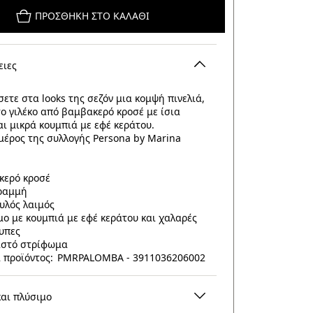
ΠΡΟΣΘΉΚΗ ΣΤΟ ΚΑΛΆΘΙ
ειες
σετε στα looks της σεζόν μια κομψή πινελιά,
το γιλέκο από βαμβακερό κροσέ με ίσια
ι μικρά κουμπιά με εφέ κεράτου.
μέρος της συλλογής Persona by Marina
κερό κροσέ
γραμμή
υλός λαιμός
μο με κουμπιά με εφέ κεράτου και χαλαρές
υπες
ιστό στρίφωμα
 προϊόντος: PMRPALOMBA - 3911036206002
και πλύσιμο