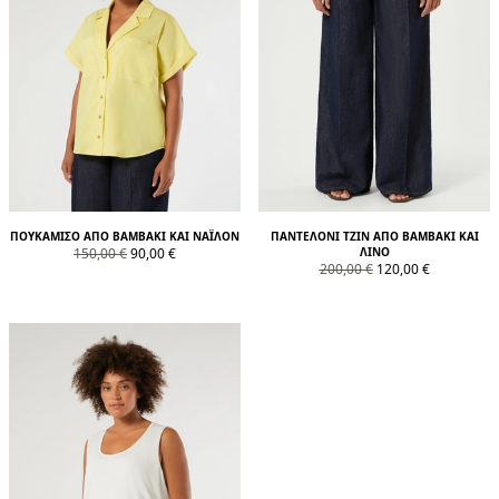
ΠΟΥΚΆΜΙΣΟ ΑΠΌ ΒΑΜΒΆΚΙ ΚΑΙ ΝΆΙΛΟΝ
ΠΑΝΤΕΛΌΝΙ ΤΖΙΝ ΑΠΌ ΒΑΜΒΆΚΙ ΚΑΙ
product.price.original
product.price.sale
150,00 €
90,00 €
ΛΙΝΌ
product.price.original
product.price.sale
200,00 €
120,00 €