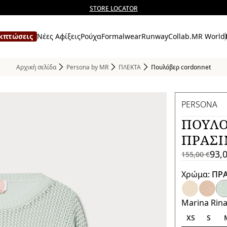
Δεν έχετε λογαριασμό; ΕΓΓΡΑΦΕΙΤΕ ΤΩΡΑ
Δωρεάν αποστολή και επιστροφές
STORE LOCATOR
κπτώσεις
Νέες Αφίξεις
Ρούχα
Formalwear
Runway
Collab.
MR World
Αρχική σελίδα
Persona by MR
ΠΛΕΚΤΑ
Πουλόβερ cordonnet
PERSONA
ΠΟΥΛΌ
ΠΡΑΣΙ
93,
155,00 €
155,00
Τρέχουσα
€
τιμή
Χρώμα:
ΠΡΑ
93,00
€
Marina Rin
XS
S