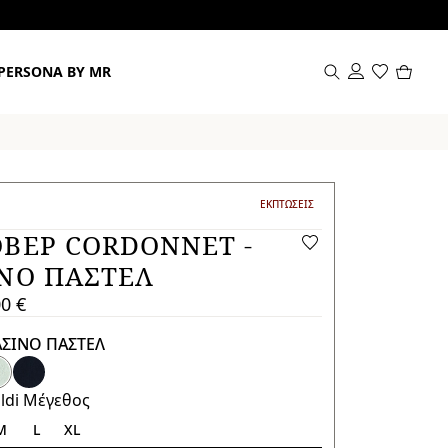
Προϊόν
PERSONA BY MR
στο
καλάθι
0
ΚΑΤΗΓΟΡΙΑ:
ΕΚΠΤΏΣΕΙΣ
ΒΕΡ CORDONNET -
ΝΟ ΠΑΣΤΕΛ
00 €
ΣΙΝΟ ΠΑΣΤΕΛ
aldi Μέγεθος
M
L
XL