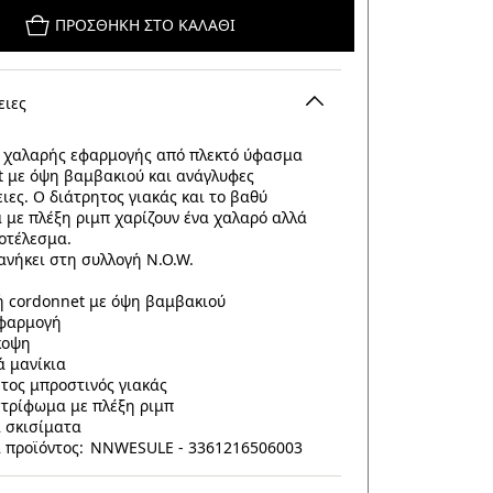
ΠΡΟΣΘΉΚΗ ΣΤΟ ΚΑΛΆΘΙ
ειες
 χαλαρής εφαρμογής από πλεκτό ύφασμα
t με όψη βαμβακιού και ανάγλυφες
ιες. Ο διάτρητος γιακάς και το βαθύ
 με πλέξη ριμπ χαρίζουν ένα χαλαρό αλλά
οτέλεσμα.
ανήκει στη συλλογή N.O.W.
 cordonnet με όψη βαμβακιού
εφαρμογή
κοψη
 μανίκια
τος μπροστινός γιακάς
τρίφωμα με πλέξη ριμπ
 σκισίματα
 προϊόντος: NNWESULE - 3361216506003