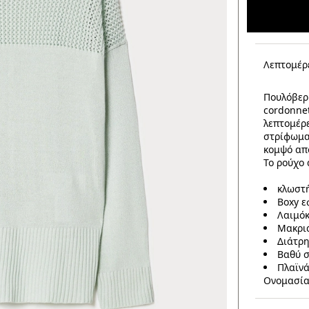
Λεπτομέρ
Πουλόβερ
cordonne
λεπτομέρε
στρίφωμα
κομψό απ
Το ρούχο 
κλωστή
Boxy 
Λαιμό
Μακριά
Διάτρη
Βαθύ σ
Πλαϊνά
Ονομασία