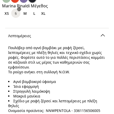
€
Marina Rinaldi Μέγεθος
XS
S
M
L
XL
Λεπτομέρειες
Πουλόβερ από αγνό βαμβάκι με ραφή ζέρσεϊ,
λεπτομέρειες με πλέξη θηλιές και τεχνικό σχέδιο χωρίς
ραφές. Φορέστε αυτό το για πολλές περιστάσεις κομμάτι
σε κάζουαλ στιλ ως μέρος των καθημερινών σας
εμφανίσεων.
Το ρούχο ανήκει στη συλλογή N.O.W.
Αγνό βαμβακερό ύφασμα
Ίσια εφαρμογή
Στρογγυλή λαιμόκοψη
Μακριά μανίκια
Σχέδιο με ραφή ζέρσεϊ και λεπτομέρειες με πλέξη
θηλιές
Ονομασία προϊόντος: NNWPENTOLA - 3361156506005