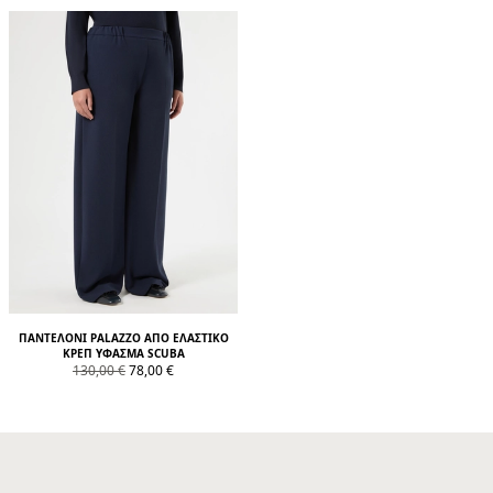
ΠΑΝΤΕΛΌΝΙ PALAZZO ΑΠΌ ΕΛΑΣΤΙΚΌ
ΚΡΕΠ ΎΦΑΣΜΑ SCUBA
product.price.original
product.price.sale
130,00 €
78,00 €