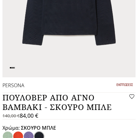
PERSONA
ΚΑΤΗΓΟΡΙΑ:
ΕΚΠΤΏΣΕΙΣ
ΠΟΥΛΌΒΕΡ ΑΠΌ ΑΓΝΌ
ΒΑΜΒΆΚΙ - ΣΚΟΥΡΟ ΜΠΛΕ
84,00 €
140,00 €
140,00
Τρέχουσα
€
τιμή
Χρώμα:
ΣΚΟΥΡΟ ΜΠΛΕ
84,00