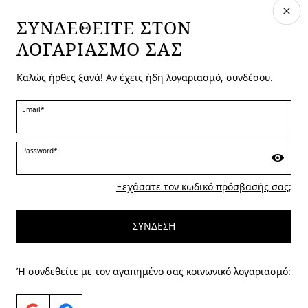
ΣΥΝΔΕΘΕΊΤΕ ΣΤΟΝ
ΛΟΓΑΡΙΑΣΜΌ ΣΑΣ
ΧΏΡΑ ΚΑΙ ΓΛΏΣΣΑ
Greece | el
Καλώς ήρθες ξανά! Αν έχεις ήδη λογαριασμό, συνδέσου.
επεξεργασία
Email*
MARINA RINALDI
Password*
Ξεχάσατε τον κωδικό πρόσβασής σας;
PERSONA
ΣΎΝΔΕΣΗ
Ή συνδεθείτε με τον αγαπημένο σας κοινωνικό λογαριασμό: