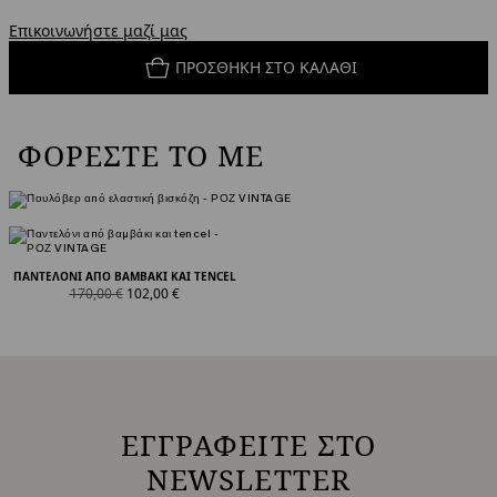
Επικοινωνήστε μαζί μας
ΠΡΟΣΘΉΚΗ ΣΤΟ ΚΑΛΆΘΙ
ΦΟΡΈΣΤΕ ΤΟ ΜΕ
ΠΑΝΤΕΛΌΝΙ ΑΠΌ ΒΑΜΒΆΚΙ ΚΑΙ TENCEL
product.price.original
product.price.sale
170,00 €
102,00 €
ΕΓΓΡΑΦΕΙΤΕ ΣΤΟ
NEWSLETTER