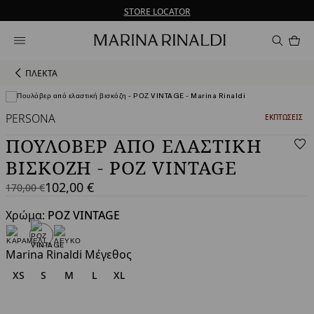
Δεν έχετε λογαριασμό; ΕΓΓΡΑΦΕΙΤΕ ΤΩΡΑ
Δωρεάν αποστολή και επιστροφές
STORE LOCATOR
Προ
στο
καλ
0
ΠΛΕΚΤΑ
PERSONA
ΚΑΤΗΓΟΡΙΑ:
ΕΚΠΤΏΣΕΙΣ
Προβολή σε 3D
ΠΟΥΛΌΒΕΡ ΑΠΌ ΕΛΑΣΤΙΚΉ
ΒΙΣΚΌΖΗ - ΡΟΖ VINTAGE
102,00 €
170,00 €
170,00
Τρέχουσα
€
τιμή
Χρώμα:
ΡΟΖ VINTAGE
102,00
€
Marina Rinaldi Μέγεθος
XS
S
M
L
XL