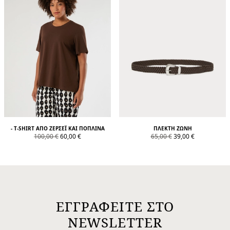
- T-SHIRT ΑΠΌ ΖΈΡΣΕΪ ΚΑΙ ΠΟΠΛΊΝΑ
ΠΛΕΚΤΉ ΖΏΝΗ
product.price.original
product.price.sale
product.price.original
product.price.sale
100,00 €
60,00 €
65,00 €
39,00 €
ΕΓΓΡΑΦΕΙΤΕ ΣΤΟ
NEWSLETTER