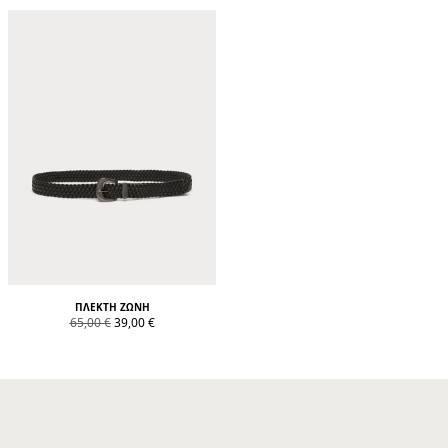
ΠΛΕΚΤΉ ΖΏΝΗ
product.price.original
product.price.sale
65,00 €
39,00 €