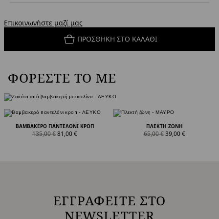
Επικοινωνήστε μαζί μας
ΠΡΟΣΘΉΚΗ ΣΤΟ ΚΑΛΆΘΙ
ΦΟΡΈΣΤΕ ΤΟ ΜΕ
ΒΑΜΒΑΚΕΡΌ ΠΑΝΤΕΛΌΝΙ ΚΡΟΠ
ΠΛΕΚΤΉ ΖΏΝΗ
product.price.original
product.price.sale
product.price.original
product.price.sale
135,00 €
81,00 €
65,00 €
39,00 €
ΕΓΓΡΑΦΕΙΤΕ ΣΤΟ
NEWSLETTER