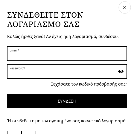
ΣΥΝΔΕΘΕΊΤΕ ΣΤΟΝ
ΛΟΓΑΡΙΑΣΜΌ ΣΑΣ
ΧΏΡΑ ΚΑΙ ΓΛΏΣΣΑ
Greece | el
Καλώς ήρθες ξανά! Αν έχεις ήδη λογαριασμό, συνδέσου.
επεξεργασία
Email*
MARINA RINALDI
Password*
Ξεχάσατε τον κωδικό πρόσβασής σας;
PERSONA
ΣΎΝΔΕΣΗ
Ή συνδεθείτε με τον αγαπημένο σας κοινωνικό λογαριασμό: