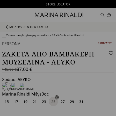
Δεν έχετε λογαριασμό; ΕΓΓΡΑΦΕΙΤΕ ΤΩΡΑ
Δωρεάν αποστολή και επιστροφές
STORE LOCATOR
Προ
στο
καλ
0
ΜΠΛΟΥΖΕΣ & ΠΟΥΚΑΜΙΣΑ
PERSONA
ΚΑΤΗΓΟΡΙΑ:
ΕΚΠΤΏΣΕΙΣ
Προβολή σε 3D
ΖΑΚΈΤΑ ΑΠΌ ΒΑΜΒΑΚΕΡΉ
ΜΟΥΣΕΛΊΝΑ - ΛΕΥΚΟ
87,00 €
145,00 €
145,00
Τρέχουσα
€
τιμή
Χρώμα:
ΛΕΥΚΟ
87,00
€
Marina Rinaldi Μέγεθος
15
17
19
21
23
25
27
29
31