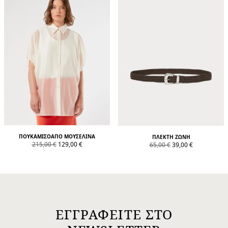
ΠΟΥΚΆΜΙΣΟΑΠΌ ΜΟΥΣΕΛΊΝΑ
ΠΛΕΚΤΉ ΖΏΝΗ
product.price.original
product.price.sale
product.price.original
product.price.sale
215,00 €
129,00 €
65,00 €
39,00 €
ΕΓΓΡΑΦΕΙΤΕ ΣΤΟ