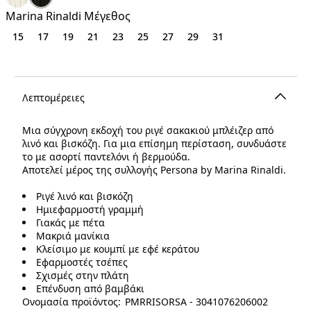
€
Marina Rinaldi Μέγεθος
15
17
19
21
23
25
27
29
31
Λεπτομέρειες
Μια σύγχρονη εκδοχή του ριγέ σακακιού μπλέιζερ από
λινό και βισκόζη. Για μια επίσημη περίσταση, συνδυάστε
το με ασορτί παντελόνι ή βερμούδα.
Αποτελεί μέρος της συλλογής Persona by Marina Rinaldi.
Ριγέ λινό και βισκόζη
Ημιεφαρμοστή γραμμή
Γιακάς με πέτα
Μακριά μανίκια
Κλείσιμο με κουμπί με εφέ κεράτου
Εφαρμοστές τσέπες
Σχισμές στην πλάτη
Επένδυση από βαμβάκι
Ονομασία προϊόντος: PMRRISORSA - 3041076206002