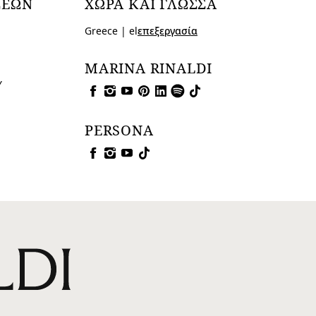
ΣΕΩΝ
ΧΏΡΑ ΚΑΙ ΓΛΏΣΣΑ
Greece | el
επεξεργασία
MARINA RINALDI
Υ
PERSONA