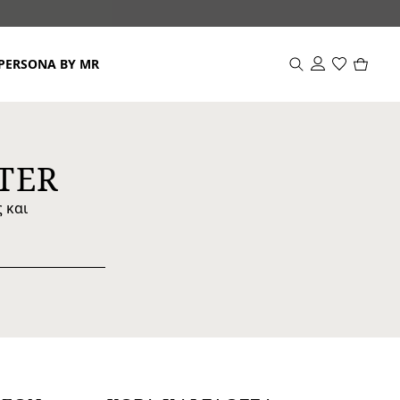
Προϊόν
PERSONA BY MR
στο
καλάθι
0
TER
 και