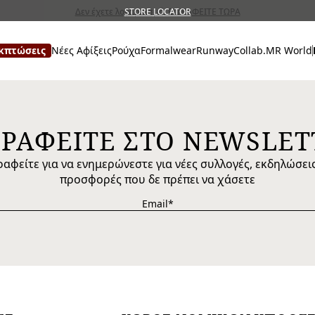
Δεν έχετε λογαριασμό; ΕΓΓΡΑΦΕΙΤΕ ΤΩΡΑ
Δωρεάν αποστολή και επιστροφές
STORE LOCATOR
κπτώσεις
Νέες Αφίξεις
Ρούχα
Formalwear
Runway
Collab.
MR World
ΓΡΑΦΕΙΤΕ ΣΤΟ NEWSLET
ραφείτε για να ενημερώνεστε για νέες συλλογές, εκδηλώσεις
προσφορές που δε πρέπει να χάσετε