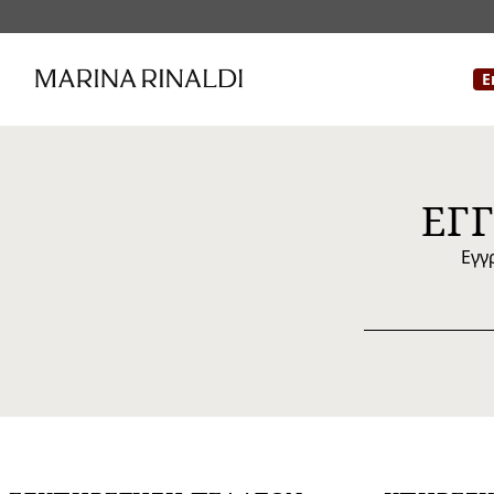
Ε
ΕΓ
Εγγ